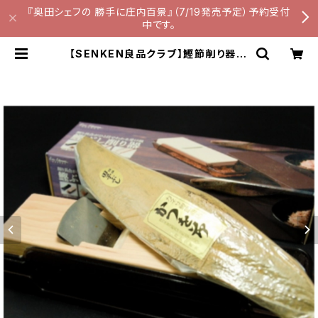
『奥田シェフの 勝手に庄内百景』（7/19発売予定）予約受付
中です。
【SENKEN良品クラブ】鰹節削り器(K
HS)と本枯田子節1本セット ＜創業明
治十五年 カネサ鰹節商店＞ | SEN
KEN良品クラブ