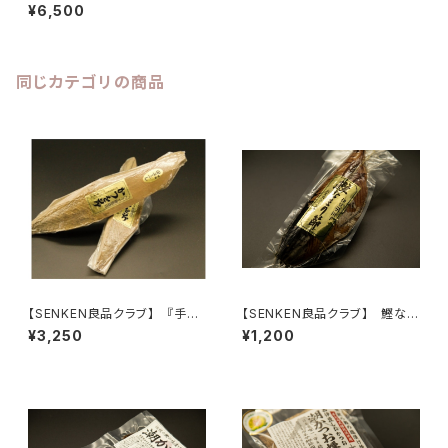
器(KHS)と本枯田子節1本セット
¥6,500
＜創業明治十五年 カネサ鰹節
商店＞
同じカテゴリの商品
【SENKEN良品クラブ】 『手火
【SENKEN良品クラブ】 鰹なま
山式焙乾製法』本枯れ田子節亀
り節 ＜創業明治十五年 カネ
¥3,250
¥1,200
節•本節
サ鰹節商店＞