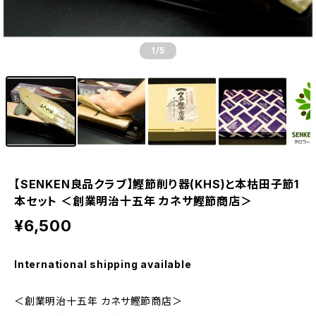
1
/5
【SENKEN良品クラブ】鰹節削り器(KHS)と本枯田子節1
本セット ＜創業明治十五年 カネサ鰹節商店＞
¥6,500
International shipping available
＜創業明治十五年 カネサ鰹節商店＞