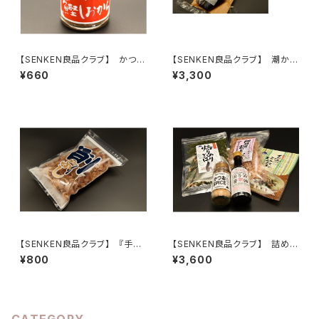
【SENKEN良品クラブ】 かつお
【SENKEN良品クラブ】 潮かつ
の塩辛(170g) ＜創業明治十
お半身 ＜創業明治十五年 カ
¥660
¥3,300
五年 カネサ鰹節商店＞
ネサ鰹節商店＞
【SENKEN良品クラブ】 『手火
【SENKEN良品クラブ】 詰め合
山式焙乾製法』上削り節 枯れ節
わせ(５品) ＜創業明治十五年
¥800
¥3,600
削り（70g）
カネサ鰹節商店＞