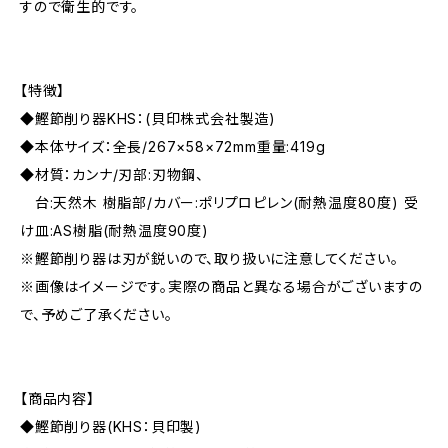
すので衛生的です。
【特徴】
◆鰹節削り器KHS：(貝印株式会社製造)
◆本体サイズ：全長/267×58×72mm重量:419g
◆材質：カンナ/刃部:刃物鋼、
台:天然木 樹脂部/カバー:ポリプロピレン(耐熱温度80度) 受
け皿:AS樹脂(耐熱温度90度)
※鰹節削り器は刃が鋭いので、取り扱いに注意してください。
※画像はイメージです。実際の商品と異なる場合がございますの
で、予めご了承ください。
【商品内容】
◆鰹節削り器(KHS：貝印製)