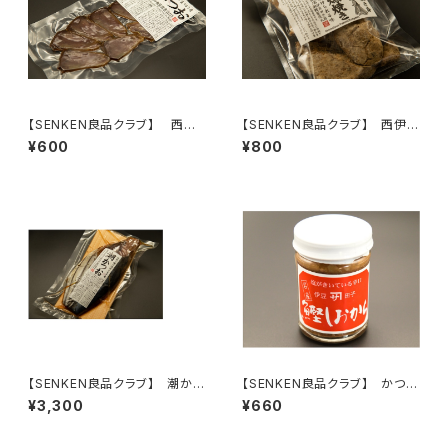
【SENKEN良品クラブ】 西伊
【SENKEN良品クラブ】 西伊豆
豆 潮かつお切り身(75g) ＜創
潮かつお燻焼き ＜創業明治十
¥600
¥800
業明治十五年 カネサ鰹節商店
五年 カネサ鰹節商店＞
＞
【SENKEN良品クラブ】 潮かつ
【SENKEN良品クラブ】 かつお
お半身 ＜創業明治十五年 カ
の塩辛(170g) ＜創業明治十
¥3,300
¥660
ネサ鰹節商店＞
五年 カネサ鰹節商店＞