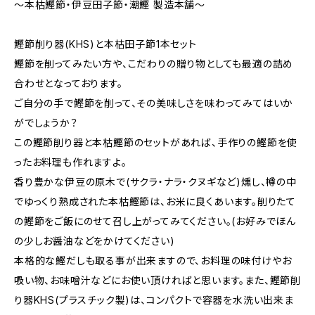
～本枯鰹節・伊豆田子節・潮鰹 製造本舗～
鰹節削り器(KHS)と本枯田子節1本セット
鰹節を削ってみたい方や、こだわりの贈り物としても最適の詰め
合わせとなっております。
ご自分の手で鰹節を削って、その美味しさを味わってみてはいか
がでしょうか？
この鰹節削り器と本枯鰹節のセットがあれば、手作りの鰹節を使
ったお料理も作れますよ。
香り豊かな伊豆の原木で(サクラ・ナラ・クヌギなど)燻し、樽の中
でゆっくり熟成された本枯鰹節は、お米に良くあいます。削りたて
の鰹節をご飯にのせて召し上がってみてください。(お好みでほん
の少しお醤油などをかけてください)
本格的な鰹だしも取る事が出来ますので、お料理の味付けやお
吸い物、お味噌汁などにお使い頂ければと思います。また、鰹節削
り器KHS(プラスチック製)は、コンパクトで容器を水洗い出来ま