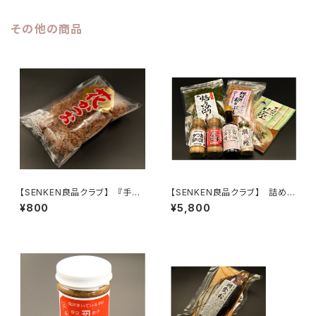
その他の商品
【SENKEN良品クラブ】 『手火
【SENKEN良品クラブ】 詰め合
山式焙乾製法』花かつお 荒節削
わせ(７品) ＜創業明治十五年
¥800
¥5,800
り
カネサ鰹節商店＞